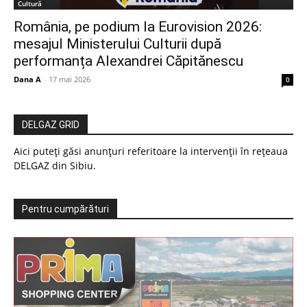
Cultură
România, pe podium la Eurovision 2026:
mesajul Ministerului Culturii după
performanța Alexandrei Căpitănescu
Dana A
-
17 mai 2026
0
DELGAZ GRID
Aici puteți găsi anunțuri referitoare la intervenții în rețeaua
DELGAZ din Sibiu.
Pentru cumpărături