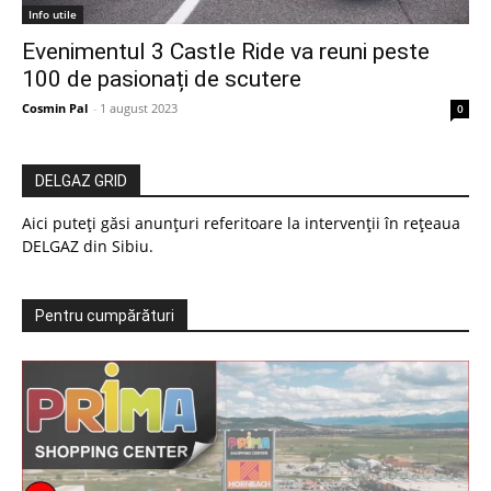
Info utile
Evenimentul 3 Castle Ride va reuni peste
100 de pasionați de scutere
Cosmin Pal
-
1 august 2023
0
DELGAZ GRID
Aici puteți găsi anunțuri referitoare la intervenții în rețeaua
DELGAZ din Sibiu.
Pentru cumpărături