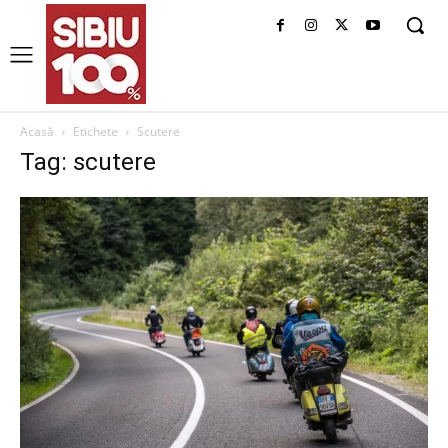
Acasă
Etichete
Scutere
Tag: scutere