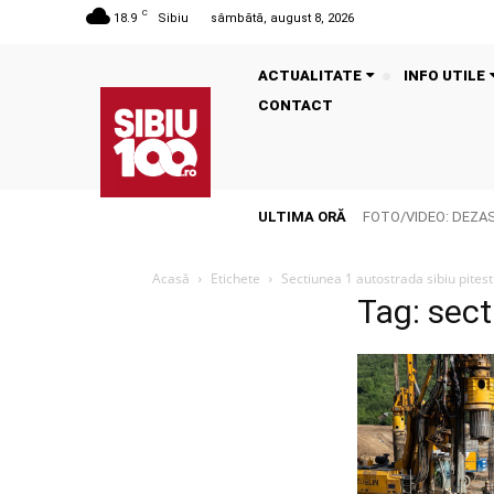
C
18.9
Sibiu
sâmbătă, august 8, 2026
ACTUALITATE
INFO UTILE
CONTACT
ULTIMA ORĂ
FOTO/VIDEO: DEZASTR
Acasă
Etichete
Sectiunea 1 autostrada sibiu pitest
Tag: sect