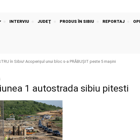
INTERVIU
JUDEŢ
PRODUS ÎN SIBIU
REPORTAJ
OPI
U în Sibiu! Acoperișul unui bloc s-a PRĂBUȘIT peste 5 mașini
i
iunea 1 autostrada sibiu pitesti