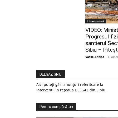
Infrastructură
VIDEO: Minist
Progresul fizi
șantierul Secț
Sibiu – Piteșt
Vasile Antipa
-
30 octo
DELGAZ GRID
Aici puteți găsi anunțuri referitoare la
intervenții în rețeaua DELGAZ din Sibiu.
Pentru cumpărături