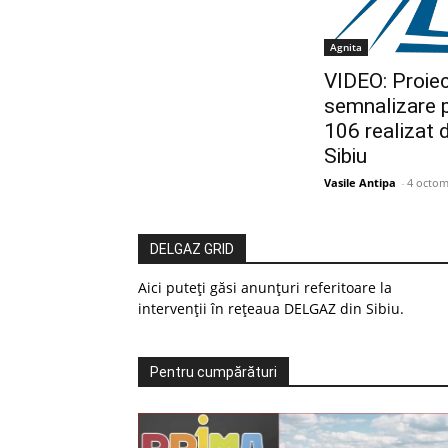
Agnita
VIDEO: Proiec
semnalizare 
106 realizat 
Sibiu
Vasile Antipa
-
4 octom
DELGAZ GRID
Aici puteți găsi anunțuri referitoare la
intervenții în rețeaua DELGAZ din Sibiu.
Pentru cumpărături