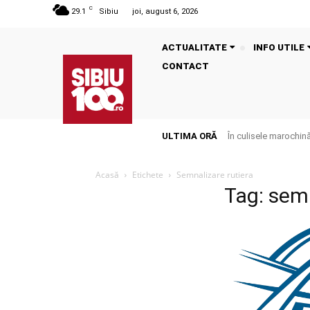
C
29.1
Sibiu
joi, august 6, 2026
ACTUALITATE
INFO UTILE
CONTACT
ULTIMA ORĂ
În culisele marochinăr
Acasă
Etichete
Semnalizare rutiera
Tag: semn