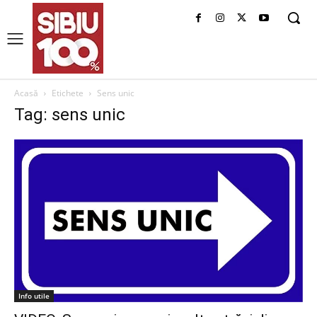
Acasă
Etichete
Sens unic
Tag: sens unic
Info utile