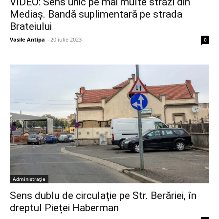
VIDEO: Sens unic pe mai multe străzi din
Mediaș. Bandă suplimentară pe strada
Brateiului
Vasile Antipa
-
20 iulie 2023
0
Administrație
Sens dublu de circulație pe Str. Berăriei, în
dreptul Pieței Haberman