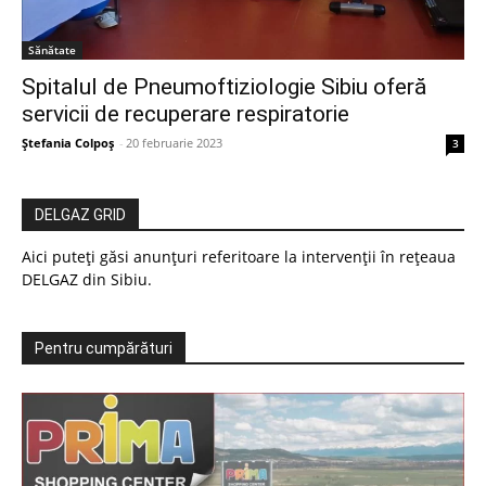
Sănătate
Spitalul de Pneumoftiziologie Sibiu oferă
servicii de recuperare respiratorie
Ștefania Colpoș
-
20 februarie 2023
3
DELGAZ GRID
Aici puteți găsi anunțuri referitoare la intervenții în rețeaua
DELGAZ din Sibiu.
Pentru cumpărături