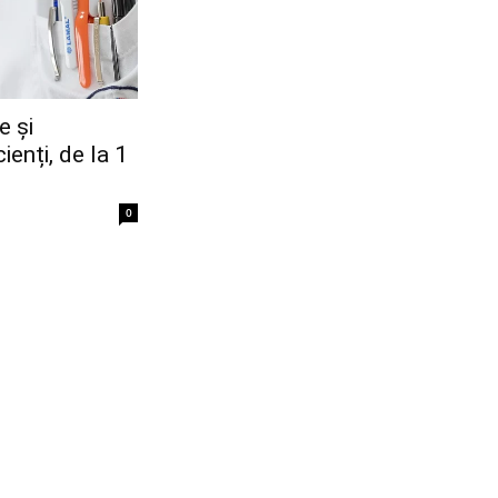
e şi
ienți, de la 1
0