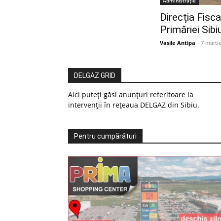
Administrație
Direcția Fiscal
Primăriei Sibi
Vasile Antipa
-
7 marti
DELGAZ GRID
Aici puteți găsi anunțuri referitoare la
intervenții în rețeaua DELGAZ din Sibiu.
Pentru cumpărături