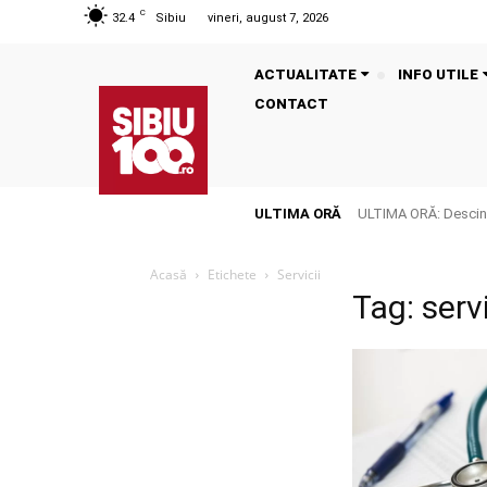
C
32.4
Sibiu
vineri, august 7, 2026
ACTUALITATE
INFO UTILE
CONTACT
ULTIMA ORĂ
ULTIMA ORĂ: Descinde
Acasă
Etichete
Servicii
Tag: servi