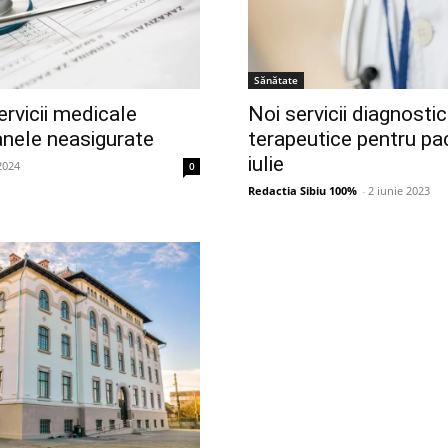
Sănătate
rvicii medicale
Noi servicii diagnostic
anele neasigurate
terapeutice pentru pac
iulie
2024
0
Redactia Sibiu 100%
-
2 iunie 2023