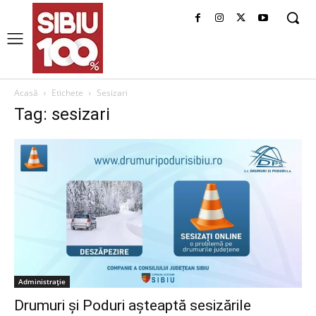
Acasă
Etichete
Sesizari
Tag: sesizari
Administrație
Drumuri și Poduri așteaptă sesizările