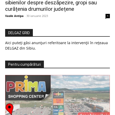
sibienilor despre deszăpezire, gropi sau
curățenia drumurilor județene
Vasile Antipa
-
30 ianuarie 2023
1
DELGAZ GRID
Aici puteți găsi anunțuri referitoare la intervenții în rețeaua
DELGAZ din Sibiu.
Pentru cumpărături