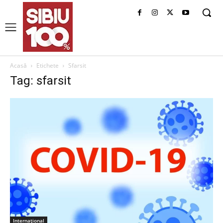
Acasă
Etichete
Sfarsit
Tag: sfarsit
Internațional