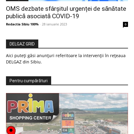
OMS dezbate sfârșitul urgenței de sănătate
publică asociată COVID-19
Redactia Sibiu 100%
-
28 ianuarie 2023
0
DELGAZ GRID
Aici puteți găsi anunțuri referitoare la intervenții în rețeaua
DELGAZ din Sibiu.
Pentru cumpărături