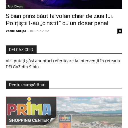
Fapt Divers
Sibian prins băut la volan chiar de ziua lui.
Poliţiştii l-au „cinstit” cu un dosar penal
Vasile Antipa
-
10 iunie 2022
0
DELGAZ GRID
Aici puteți găsi anunțuri referitoare la intervenții în rețeaua
DELGAZ din Sibiu.
Pentru cumpărături