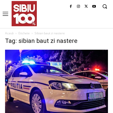
Acasă
Etichete
Sibian baut zi nastere
Tag: sibian baut zi nastere