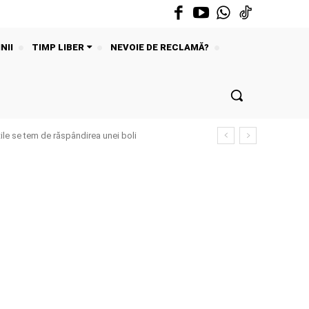
NII
TIMP LIBER
NEVOIE DE RECLAMĂ?
ile se tem de răspândirea unei boli