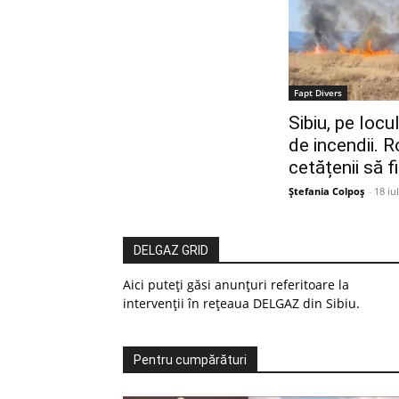
Fapt Divers
Sibiu, pe locu
de incendii. 
cetățenii să f
Ștefania Colpoș
-
18 iu
DELGAZ GRID
Aici puteți găsi anunțuri referitoare la
intervenții în rețeaua DELGAZ din Sibiu.
Pentru cumpărături