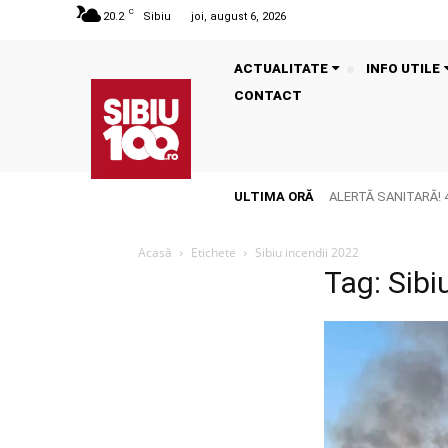
C
20.2
Sibiu
joi, august 6, 2026
ACTUALITATE
INFO UTILE
CONTACT
ULTIMA ORĂ
ALERTĂ SANITARĂ! 41 
devastatoare
Acasă
Etichete
Sibiu incendii 2022
Tag: Sibi