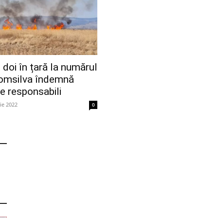
l doi în țară la numărul
Romsilva îndemnă
ie responsabili
lie 2022
0