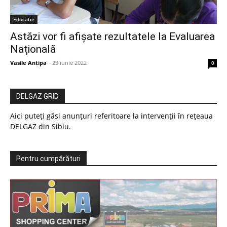
Educatie
Astăzi vor fi afișate rezultatele la Evaluarea
Națională
Vasile Antipa
-
23 iunie 2022
0
DELGAZ GRID
Aici puteți găsi anunțuri referitoare la intervenții în rețeaua
DELGAZ din Sibiu.
Pentru cumpărături