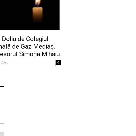
Doliu de Colegiul
nală de Gaz Mediaș.
fesorul Simona Mihaiu
e 2025
0