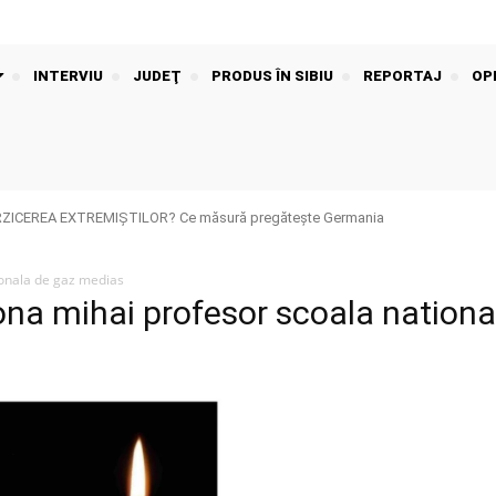
INTERVIU
JUDEŢ
PRODUS ÎN SIBIU
REPORTAJ
OPI
RZICEREA EXTREMIȘTILOR? Ce măsură pregătește Germania
ionala de gaz medias
ona mihai profesor scoala nationa