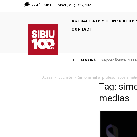
C
22.4
Sibiu
vineri, august 7, 2026
ACTUALITATE
INFO UTILE
CONTACT
ULTIMA ORĂ
Se pregătește INTE
Acasă
Etichete
Simona mihai profesor scoala nat
Tag: sim
medias