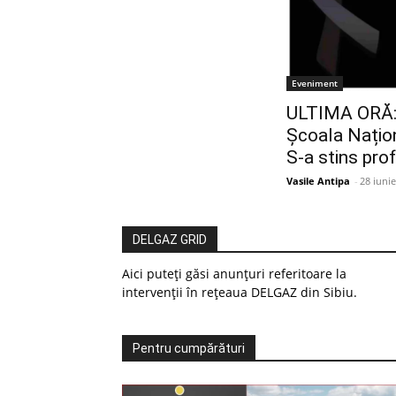
Eveniment
ULTIMA ORĂ: 
Școala Națio
S-a stins pro
Vasile Antipa
-
28 iuni
DELGAZ GRID
Aici puteți găsi anunțuri referitoare la
intervenții în rețeaua DELGAZ din Sibiu.
Pentru cumpărături