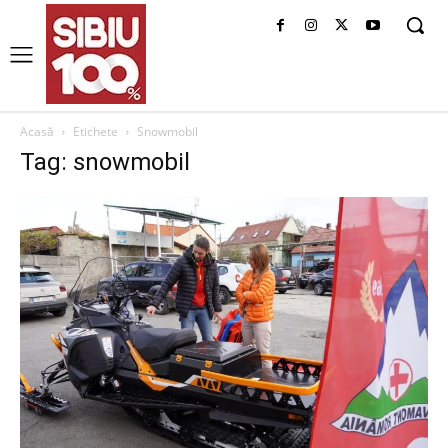
Acasă
Etichete
Snowmobil
Tag: snowmobil