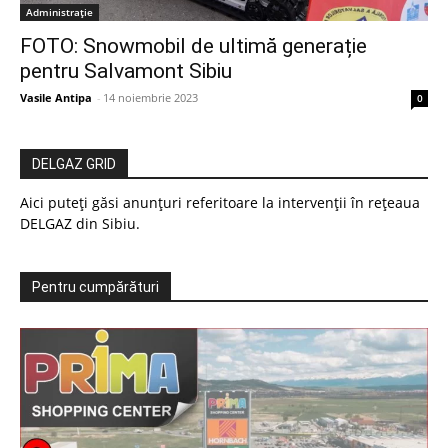
Administrație
FOTO: Snowmobil de ultimă generație
pentru Salvamont Sibiu
Vasile Antipa
-
14 noiembrie 2023
0
DELGAZ GRID
Aici puteți găsi anunțuri referitoare la intervenții în rețeaua
DELGAZ din Sibiu.
Pentru cumpărături