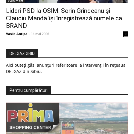
Eveniment
Lideri PSD la OSIM: Sorin Grindeanu și
Claudiu Manda își înregistrează numele ca
BRAND
Vasile Antipa
-
14 mai 2026
0
DELGAZ GRID
Aici puteți găsi anunțuri referitoare la intervenții în rețeaua
DELGAZ din Sibiu.
Pentru cumpărături