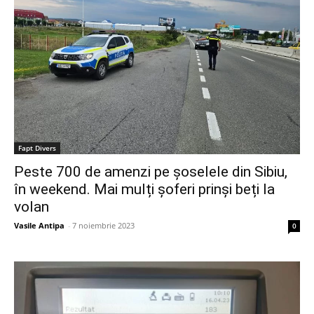
Fapt Divers
Peste 700 de amenzi pe șoselele din Sibiu,
în weekend. Mai mulți șoferi prinși beți la
volan
Vasile Antipa
-
7 noiembrie 2023
0