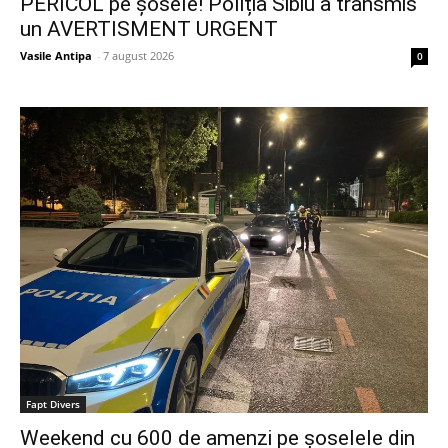
PERICOL pe șosele! Poliția Sibiu a transmis
un AVERTISMENT URGENT
Vasile Antipa
-
7 august 2026
0
Fapt Divers
Weekend cu 600 de amenzi pe șoselele din