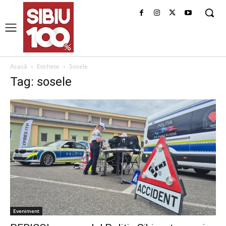
Acasă
Etichete
Sosele
Tag: sosele
Eveniment