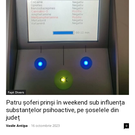
Fapt Divers
Patru șoferi prinși în weekend sub influența
substanțelor psihoactive, pe șoselele din
județ
Vasile Antipa
-
16 octombrie 2023
0