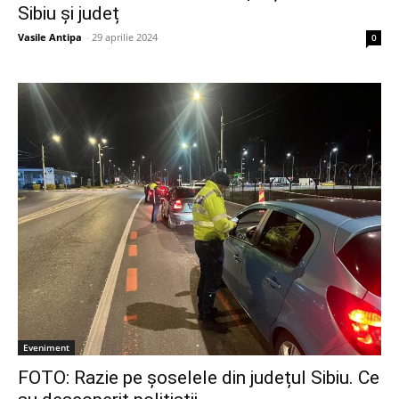
Sibiu și județ
Vasile Antipa
-
29 aprilie 2024
0
Eveniment
FOTO: Razie pe șoselele din județul Sibiu. Ce