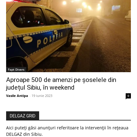
Fapt Divers
Aproape 500 de amenzi pe șoselele din
județul Sibiu, în weekend
Vasile Antipa
-
19 iunie 2023
0
DELGAZ GRID
Aici puteți găsi anunțuri referitoare la intervenții în rețeaua
DELGAZ din Sibiu.