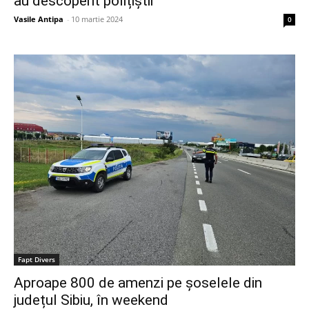
au descoperit polițiștii
Vasile Antipa
-
10 martie 2024
0
Fapt Divers
Aproape 800 de amenzi pe șoselele din
județul Sibiu, în weekend