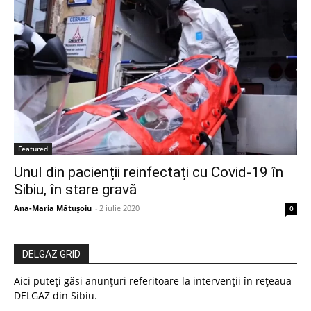
Featured
Unul din pacienții reinfectați cu Covid-19 în
Sibiu, în stare gravă
Ana-Maria Mătușoiu
-
2 iulie 2020
0
DELGAZ GRID
Aici puteți găsi anunțuri referitoare la intervenții în rețeaua
DELGAZ din Sibiu.