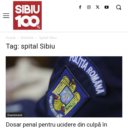
Acasă
Etichete
Spital Sibiu
Tag: spital Sibiu
Eveniment
Dosar penal pentru ucidere din culpă în