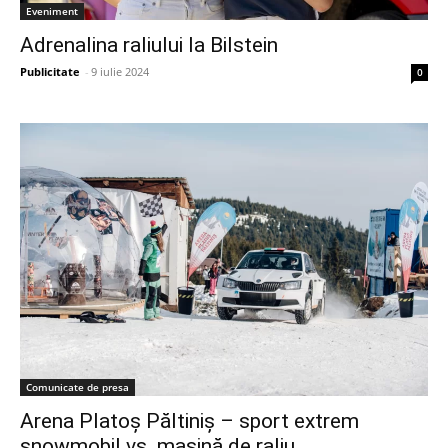
Eveniment
Adrenalina raliului la Bilstein
Publicitate
-
9 iulie 2024
0
Comunicate de presa
Arena Platoș Păltiniș – sport extrem
snowmobil vs. mașină de raliu