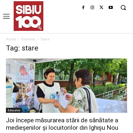
Acasă
Etichete
Stare
Tag: stare
Educatie
Joi începe măsurarea stării de sănătate a
medieșenilor și locuitorilor din Ighișu Nou