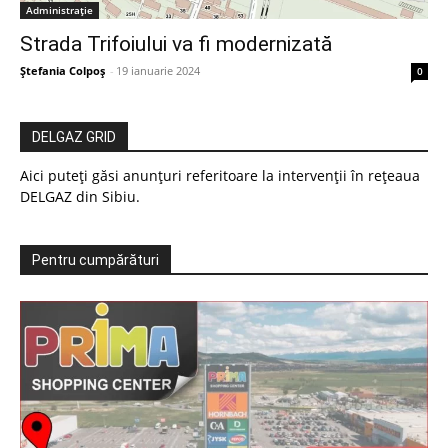
Administrație
Strada Trifoiului va fi modernizată
Ștefania Colpoș
-
19 ianuarie 2024
0
DELGAZ GRID
Aici puteți găsi anunțuri referitoare la intervenții în rețeaua
DELGAZ din Sibiu.
Pentru cumpărături