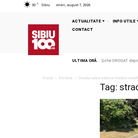
C
30
Sibiu
vineri, august 7, 2026
ACTUALITATE
INFO UTILE
CONTACT
ULTIMA ORĂ
Șofer DROGAT depista
Acasă
Etichete
Strada valea adanca medias reabil
Tag: stra