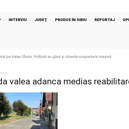
INTERVIU
JUDEŢ
PRODUS ÎN SIBIU
REPORTAJ
OPI
t pe Valea Oltului. Polițiștii au găsit și obiecte suspecte în mașină
itare
da valea adanca medias reabilitar