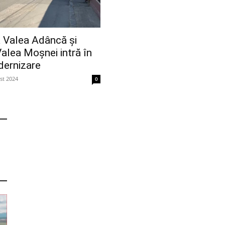
 Valea Adâncă și
alea Moșnei intră în
dernizare
st 2024
0