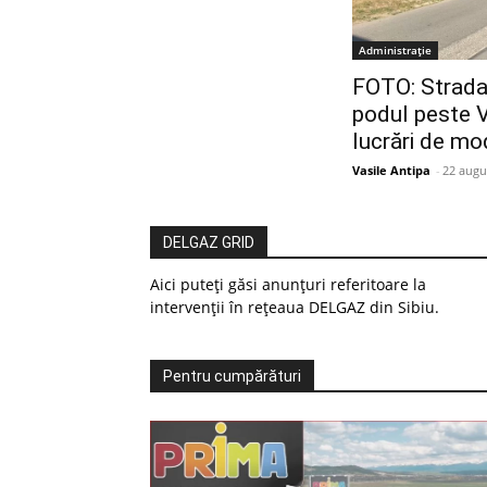
Administrație
FOTO: Strada
podul peste V
lucrări de mo
Vasile Antipa
-
22 augu
DELGAZ GRID
Aici puteți găsi anunțuri referitoare la
intervenții în rețeaua DELGAZ din Sibiu.
Pentru cumpărături