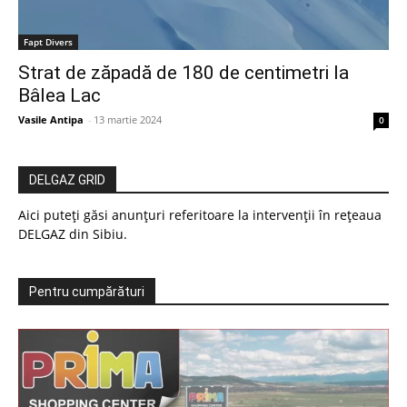
Fapt Divers
Strat de zăpadă de 180 de centimetri la
Bâlea Lac
Vasile Antipa
-
13 martie 2024
0
DELGAZ GRID
Aici puteți găsi anunțuri referitoare la intervenții în rețeaua
DELGAZ din Sibiu.
Pentru cumpărături