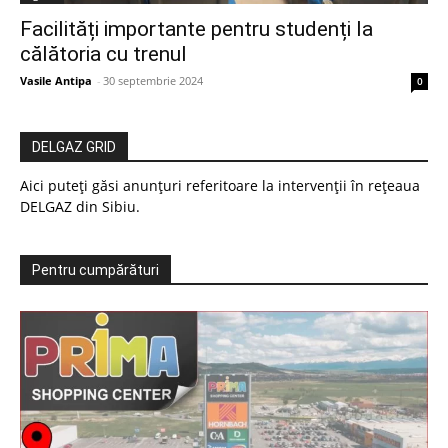
Facilități importante pentru studenți la
călătoria cu trenul
Vasile Antipa
-
30 septembrie 2024
0
DELGAZ GRID
Aici puteți găsi anunțuri referitoare la intervenții în rețeaua
DELGAZ din Sibiu.
Pentru cumpărături