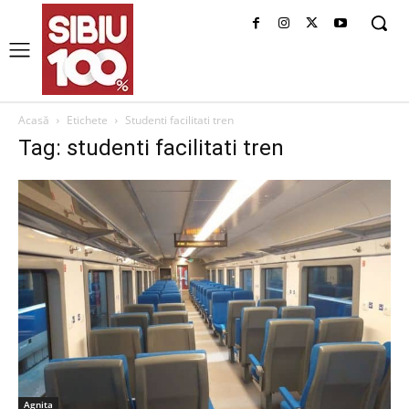
Acasă
Etichete
Studenti facilitati tren
Tag: studenti facilitati tren
Agnita