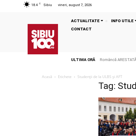
C
18.4
Sibiu
vineri, august 7, 2026
ACTUALITATE
INFO UTILE
CONTACT
ULTIMA ORĂ
Româncă ARESTATĂ î
Acasă
Etichete
Studenții de la ULBS și AFT
Tag: Stud