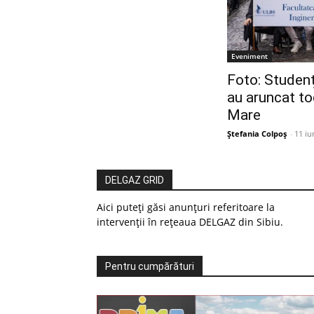
Eveniment
Foto: Studenț
au aruncat toc
Mare
Ștefania Colpoș
-
11 iu
DELGAZ GRID
Aici puteți găsi anunțuri referitoare la
intervenții în rețeaua DELGAZ din Sibiu.
Pentru cumpărături