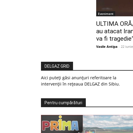
Eveniment
ULTIMA ORĂ
au atacat Iranu
va fi tragedi
Vasile Antipa
-
22 iuni
DELGAZ GRID
Aici puteți găsi anunțuri referitoare la
intervenții în rețeaua DELGAZ din Sibiu.
Pentru cumpărături