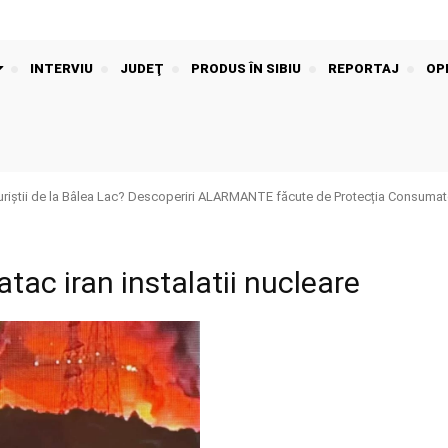
INTERVIU
JUDEŢ
PRODUS ÎN SIBIU
REPORTAJ
OPI
riștii de la Bâlea Lac? Descoperiri ALARMANTE făcute de Protecția Consumato
atac iran instalatii nucleare