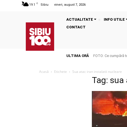
C
19.1
Sibiu
vineri, august 7, 2026
ACTUALITATE
INFO UTILE
CONTACT
ULTIMA ORĂ
FOTO: Ce cumpără tu
Acasă
Etichete
Sua atac iran instalatii nucleare
Tag: sua 