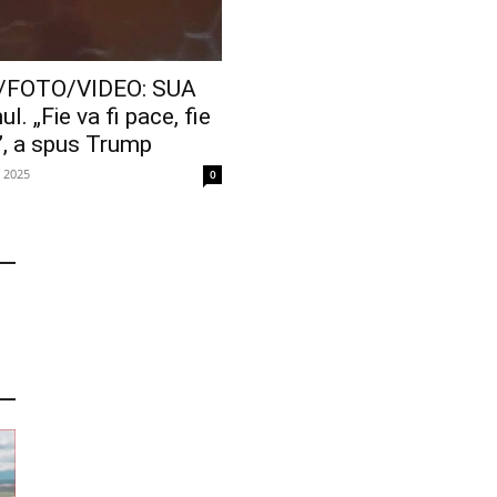
/FOTO/VIDEO: SUA
l. „Fie va fi pace, fie
e”, a spus Trump
e 2025
0