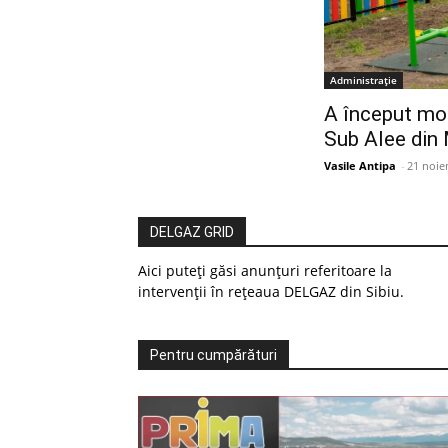
Administrație
A început mo
Sub Alee din
Vasile Antipa
-
21 noie
DELGAZ GRID
Aici puteți găsi anunțuri referitoare la
intervenții în rețeaua DELGAZ din Sibiu.
Pentru cumpărături