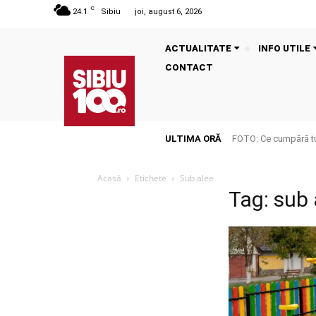
C
24.1
Sibiu
joi, august 6, 2026
ACTUALITATE
INFO UTILE
CONTACT
ULTIMA ORĂ
FOTO: Ce cumpără tu
Acasă
Etichete
Sub alee
Tag: sub 