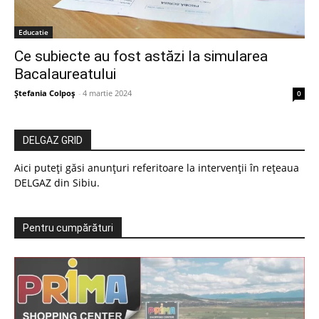
Educatie
Ce subiecte au fost astăzi la simularea
Bacalaureatului
Ștefania Colpoș
-
4 martie 2024
0
DELGAZ GRID
Aici puteți găsi anunțuri referitoare la intervenții în rețeaua
DELGAZ din Sibiu.
Pentru cumpărături