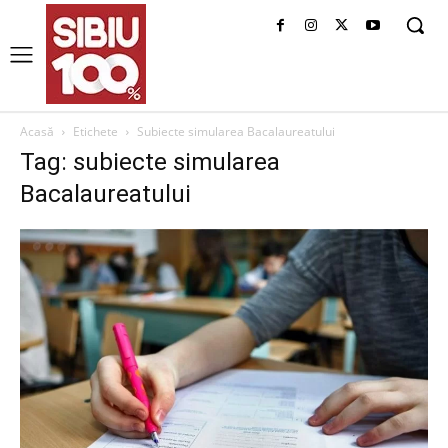
Acasă
Etichete
Subiecte simularea Bacalaureatului
Tag: subiecte simularea
Bacalaureatului