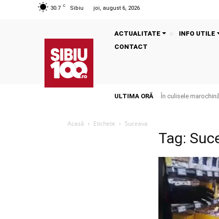
C
30.7
Sibiu
joi, august 6, 2026
ACTUALITATE
INFO UTILE
CONTACT
ULTIMA ORĂ
În culisele marochinăr
Acasă
Etichete
Suceava
Tag: Suc