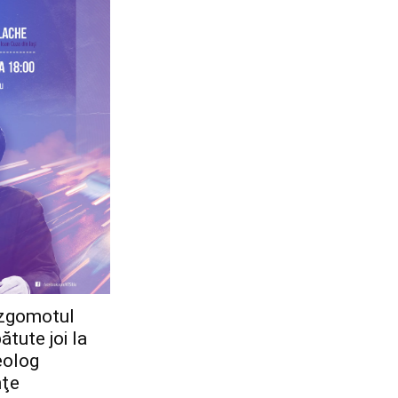
i zgomotul
ătute joi la
eolog
nţe