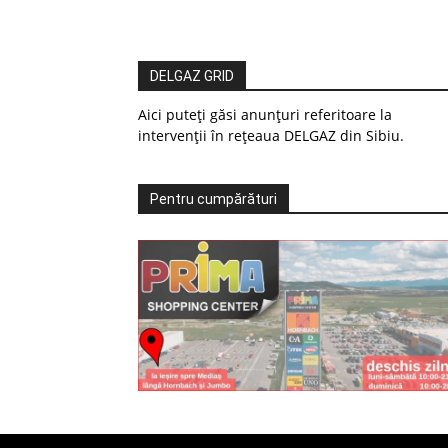
DELGAZ GRID
Aici puteți găsi anunțuri referitoare la
intervenții în rețeaua DELGAZ din Sibiu.
Pentru cumpărături