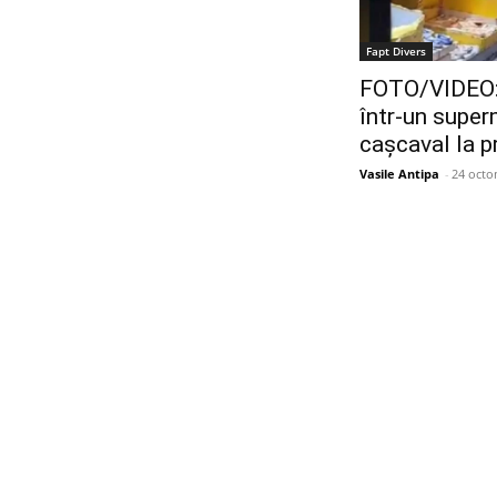
Fapt Divers
FOTO/VIDEO: 
într-un super
cașcaval la 
Vasile Antipa
-
24 octo