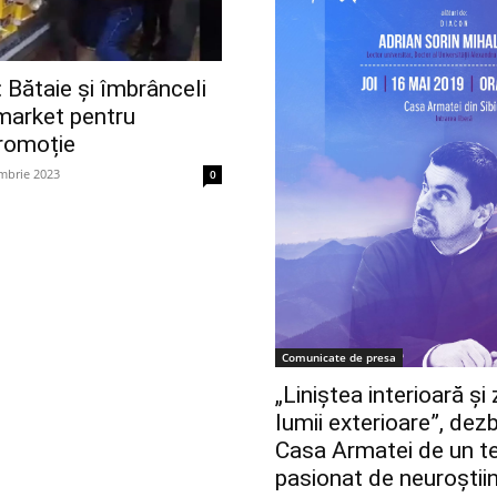
Bătaie și îmbrânceli
market pentru
promoție
mbrie 2023
0
Comunicate de presa
„Liniștea interioară ș
lumii exterioare”, dezb
Casa Armatei de un t
pasionat de neuroştii