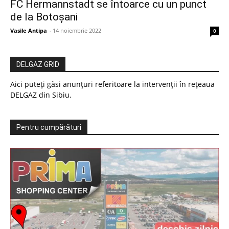
FC Hermannstadt se întoarce cu un punct
de la Botoșani
Vasile Antipa
-
14 noiembrie 2022
0
DELGAZ GRID
Aici puteți găsi anunțuri referitoare la intervenții în rețeaua
DELGAZ din Sibiu.
Pentru cumpărături