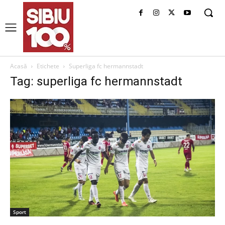
Acasă
Etichete
Superliga fc hermannstadt
Tag: superliga fc hermannstadt
Sport