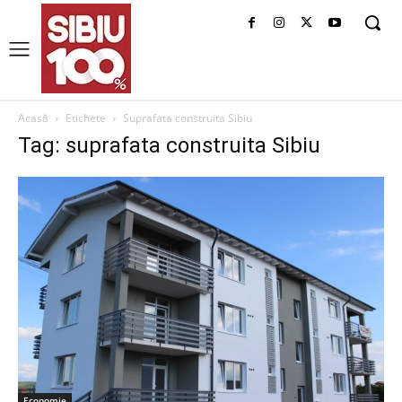
Acasă
Etichete
Suprafata construita Sibiu
Tag: suprafata construita Sibiu
Economie