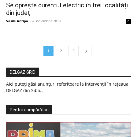
Se oprește curentul electric în trei localități
din județ
Vasile Antipa
-
26 noiembrie 2019
0
1
2
3
DELGAZ GRID
Aici puteți găsi anunțuri referitoare la intervenții în rețeaua
DELGAZ din Sibiu.
Pentru cumpărături