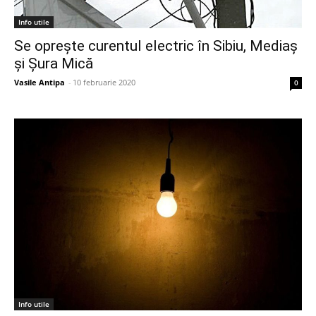
Info utile
Se oprește curentul electric în Sibiu, Mediaș
și Șura Mică
Vasile Antipa
-
10 februarie 2020
0
Info utile