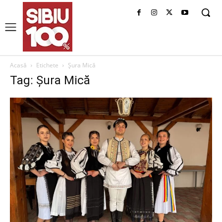
Acasă
Etichete
Șura Mică
Tag: Șura Mică