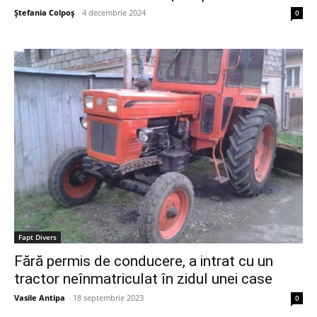
Ștefania Colpoș
-
4 decembrie 2024
0
Fapt Divers
Fără permis de conducere, a intrat cu un
tractor neînmatriculat în zidul unei case
Vasile Antipa
-
18 septembrie 2023
0