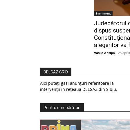
Eveniment
Judecătorul d
dispus suspen
Constituționa
alegerilor va 
Vasile Antipa
-
25 april
DELGAZ GRID
Aici puteți găsi anunțuri referitoare la
intervenții în rețeaua DELGAZ din Sibiu.
Pentru cumpărături