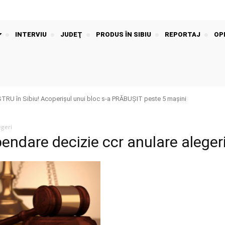
INTERVIU
JUDEŢ
PRODUS ÎN SIBIU
REPORTAJ
OPI
U în Sibiu! Acoperișul unui bloc s-a PRĂBUȘIT peste 5 mașini
egeri
endare decizie ccr anulare aleger