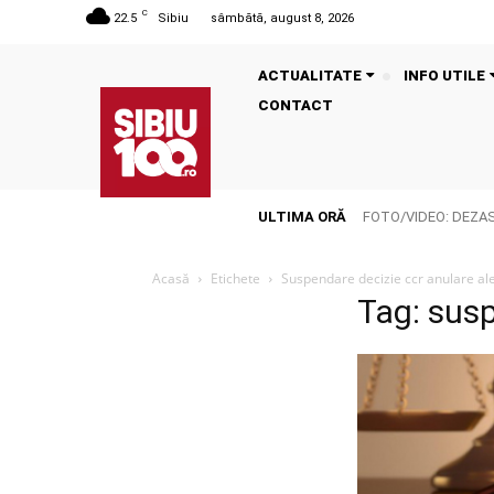
C
22.5
Sibiu
sâmbătă, august 8, 2026
ACTUALITATE
INFO UTILE
CONTACT
ULTIMA ORĂ
FOTO/VIDEO: DEZASTR
Acasă
Etichete
Suspendare decizie ccr anulare al
Tag: susp