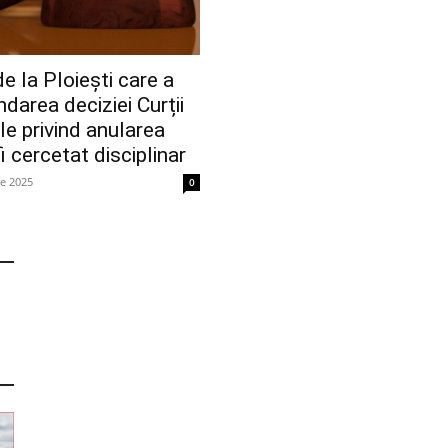
e la Ploiești care a
darea deciziei Curții
le privind anularea
fi cercetat disciplinar
ie 2025
0