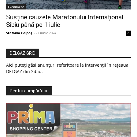
Eveniment
Susține cauzele Maratonului Internațional
Sibiu până pe 1 iulie
Ștefania Colpoș
-
27 iunie 2024
0
DELGAZ GRID
Aici puteți găsi anunțuri referitoare la intervenții în rețeaua
DELGAZ din Sibiu.
Pentru cumpărături