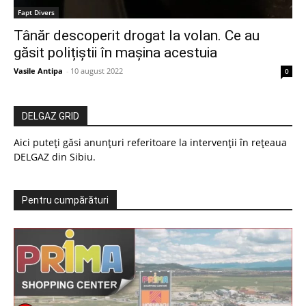
Fapt Divers
Tânăr descoperit drogat la volan. Ce au
găsit polițiștii în mașina acestuia
Vasile Antipa
-
10 august 2022
0
DELGAZ GRID
Aici puteți găsi anunțuri referitoare la intervenții în rețeaua
DELGAZ din Sibiu.
Pentru cumpărături