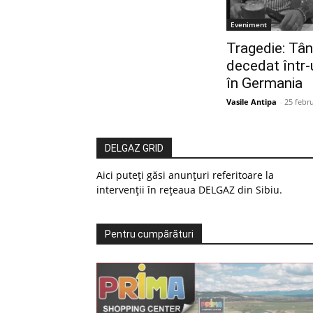
Eveniment
Tragedie: Tân
decedat într-
în Germania
Vasile Antipa
-
25 febr
DELGAZ GRID
Aici puteți găsi anunțuri referitoare la
intervenții în rețeaua DELGAZ din Sibiu.
Pentru cumpărături