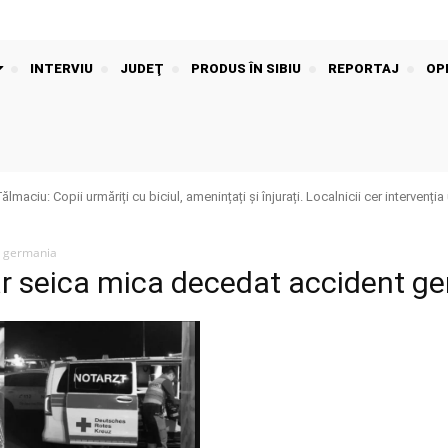
INTERVIU
JUDEŢ
PRODUS ÎN SIBIU
REPORTAJ
OPI
aciu: Copii urmăriți cu biciul, amenințați și înjurați. Localnicii cer intervenția 
t germania
ar seica mica decedat accident g