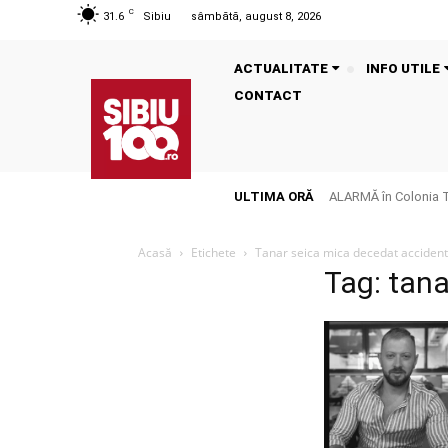
C
31.6
Sibiu
sâmbătă, august 8, 2026
ACTUALITATE
INFO UTILE
CONTACT
ULTIMA ORĂ
ALARMĂ în Colonia Tălm
Acasă
Etichete
Tanar seica mica decedat acciden
Tag: tan