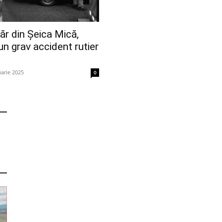
ăr din Șeica Mică,
un grav accident rutier
uarie 2025
0