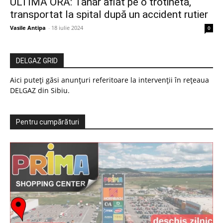
ULTIMA ORĂ: Tânăr aflat pe o trotinetă,
transportat la spital după un accident rutier
Vasile Antipa
-
18 iulie 2024
0
DELGAZ GRID
Aici puteți găsi anunțuri referitoare la intervenții în rețeaua
DELGAZ din Sibiu.
Pentru cumpărături