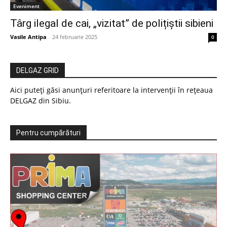
Eveniment
Târg ilegal de cai, „vizitat” de polițiștii sibieni
Vasile Antipa
-
24 februarie 2025
0
DELGAZ GRID
Aici puteți găsi anunțuri referitoare la intervenții în rețeaua
DELGAZ din Sibiu.
Pentru cumpărături