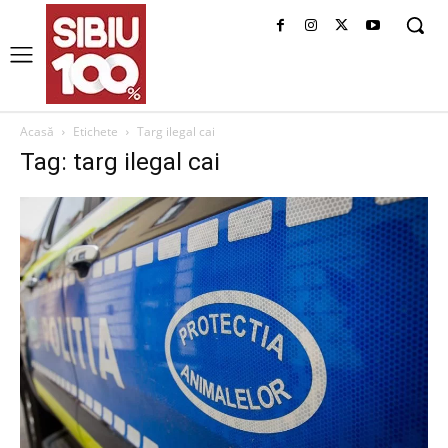
Acasă
Etichete
Targ ilegal cai
Tag: targ ilegal cai