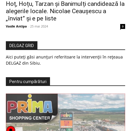
Hoț, Hoțu, Tarzan și Banimulți candidează la
alegerile locale. Nicolae Ceaușescu a
„înviat” și e pe liste
Vasile Antipa
-
25 mai 2024
0
DELGAZ GRID
Aici puteți găsi anunțuri referitoare la intervenții în rețeaua
DELGAZ din Sibiu.
Pentru cumpărături