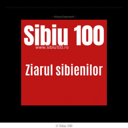
- Advertisement -
© Sibiu 100