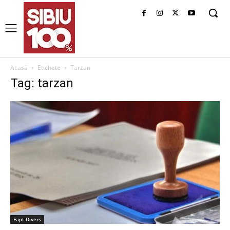
Acasă
Etichete
Tarzan
Tag: tarzan
Fapt Divers