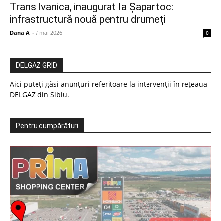
Transilvanica, inaugurat la Șapartoc:
infrastructură nouă pentru drumeți
Dana A
-
7 mai 2026
0
DELGAZ GRID
Aici puteți găsi anunțuri referitoare la intervenții în rețeaua
DELGAZ din Sibiu.
Pentru cumpărături