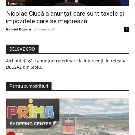
Economie
Nicolae Ciucă a anunțat care sunt taxele și
impozitele care se majorează
Gabriel Dogaru
-
27 iunie 2022
0
DELGAZ GRID
Aici puteți găsi anunțuri referitoare la intervenții în rețeaua
DELGAZ din Sibiu.
Pentru cumpărături