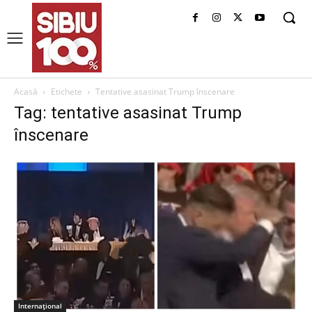
Acasă
Etichete
Tentative asasinat Trump înscenare
Tag: tentative asasinat Trump
înscenare
Internațional