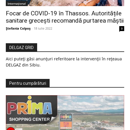
Internațional
Focar de COVID-19 în Thassos. Autoritățile
sanitare grecești recomandă purtarea măștii
Ștefania Colpoș
-
18 iulie 2022
0
DELGAZ GRID
Aici puteți găsi anunțuri referitoare la intervenții în rețeaua
DELGAZ din Sibiu.
Pentru cumpărături