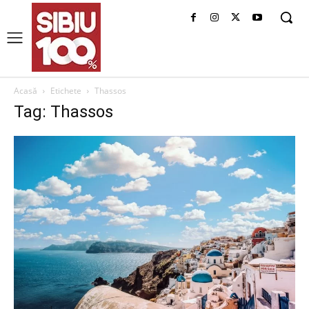
Acasă
Etichete
Thassos
Tag: Thassos