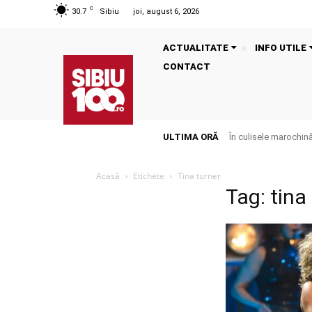
C
30.7
Sibiu
joi, august 6, 2026
ACTUALITATE
INFO UTILE
CONTACT
ULTIMA ORĂ
În culisele marochinăr
Acasă
Etichete
Tina turner
Tag: tina