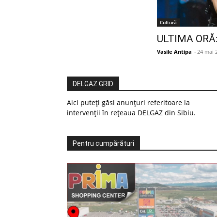
Cultură
ULTIMA ORĂ: 
Vasile Antipa
-
24 mai 
DELGAZ GRID
Aici puteți găsi anunțuri referitoare la
intervenții în rețeaua DELGAZ din Sibiu.
Pentru cumpărături