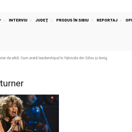
INTERVIU
JUDEŢ
PRODUS ÎN SIBIU
REPORTAJ
OPI
iei de elită. Cum arată leadershipul în fabricile din Sibiu și Avrig
 turner