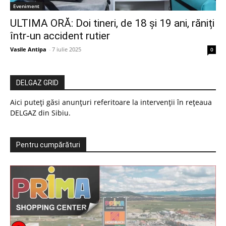
Eveniment
ULTIMA ORĂ: Doi tineri, de 18 și 19 ani, răniți
într-un accident rutier
Vasile Antipa
-
7 iulie 2025
0
DELGAZ GRID
Aici puteți găsi anunțuri referitoare la intervenții în rețeaua
DELGAZ din Sibiu.
Pentru cumpărături