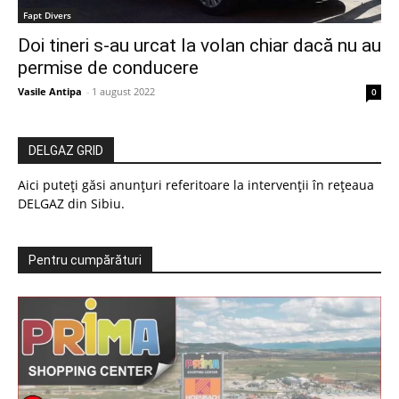
Fapt Divers
Doi tineri s-au urcat la volan chiar dacă nu au
permise de conducere
Vasile Antipa
-
1 august 2022
0
DELGAZ GRID
Aici puteți găsi anunțuri referitoare la intervenții în rețeaua
DELGAZ din Sibiu.
Pentru cumpărături