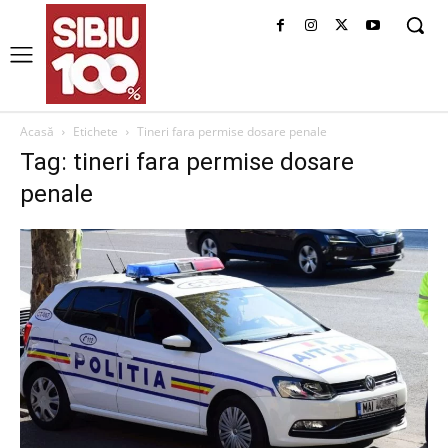
Acasă
Etichete
Tineri fara permise dosare penale
Tag: tineri fara permise dosare
penale