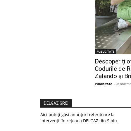
PUBLICITATE
Descoperiți o
Codurile de R
Zalando și Br
Publicitate
-
28 noiemb
DELGAZ GRID
Aici puteți găsi anunțuri referitoare la
intervenții în rețeaua DELGAZ din Sibiu.