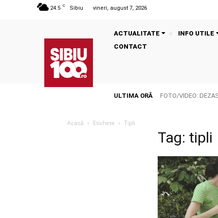
C
24.5
Sibiu
vineri, august 7, 2026
ACTUALITATE
INFO UTILE
CONTACT
ULTIMA ORĂ
FOTO/VIDEO: DEZASTR
Acasă
Etichete
Tipli
Tag: tipli