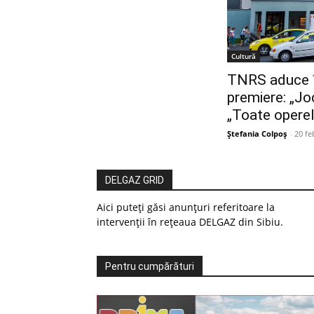
Cultură
TNRS aduce î
premiere: „Jo
„Toate operel
Ștefania Colpoș
-
20 fe
DELGAZ GRID
Aici puteți găsi anunțuri referitoare la
intervenții în rețeaua DELGAZ din Sibiu.
Pentru cumpărături