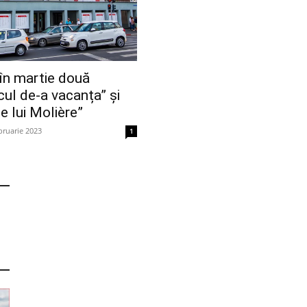
n martie două
cul de-a vacanța” și
e lui Molière”
bruarie 2023
1