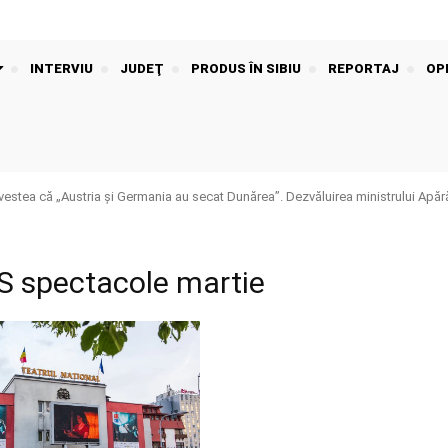
INTERVIU
JUDEŢ
PRODUS ÎN SIBIU
REPORTAJ
OPI
stea că „Austria și Germania au secat Dunărea”. Dezvăluirea ministrului Apără
S spectacole martie