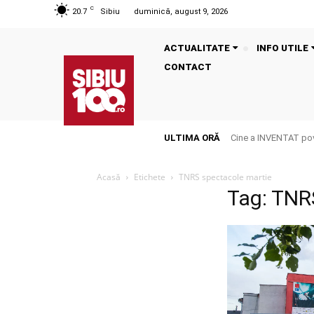
C
20.7
Sibiu
duminică, august 9, 2026
ACTUALITATE
INFO UTILE
CONTACT
ULTIMA ORĂ
Cine a INVENTAT pove
Acasă
Etichete
TNRS spectacole martie
Tag: TNR