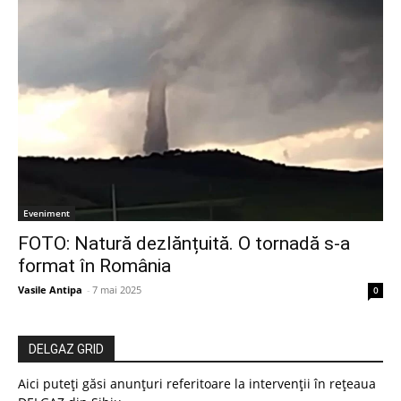
Eveniment
FOTO: Natură dezlănțuită. O tornadă s-a
format în România
Vasile Antipa
-
7 mai 2025
0
DELGAZ GRID
Aici puteți găsi anunțuri referitoare la intervenții în rețeaua