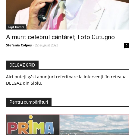
Fapt Divers
A murit celebrul cântăreț Toto Cutugno
Ștefania Colpoș
-
22 august 2023
0
DELGAZ GRID
Aici puteți găsi anunțuri referitoare la intervenții în rețeaua
DELGAZ din Sibiu.
Pentru cumpărături