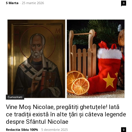
S Marta
-
25 martie 2026
0
Curiozitati
Vine Moș Nicolae, pregătiți ghetuțele! Iată
ce tradiții există în alte țări și câteva legende
despre Sfântul Nicolae
Redactia Sibiu 100%
-
5 decembrie 2025
0