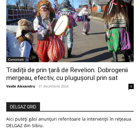
Curiozitati
Tradiții de prin țară de Revelion. Dobrogenii
mergeau, efectiv, cu plugușorul prin sat
Vasile Alexandru
-
31 decembrie 2024
0
DELGAZ GRID
Aici puteți găsi anunțuri referitoare la intervenții în rețeaua
DELGAZ din Sibiu.